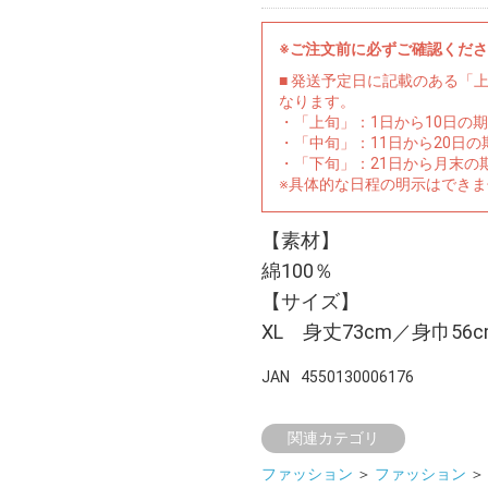
※ご注文前に必ずご確認くだ
■ 発送予定日に記載のある「
なります。
・「上旬」：1日から10日の
・「中旬」：11日から20日
・「下旬」：21日から月末の
※具体的な日程の明示はでき
【素材】
綿100％
【サイズ】
XL 身丈73cm／身巾56
JAN
4550130006176
関連カテゴリ
ファッション
＞
ファッション
＞