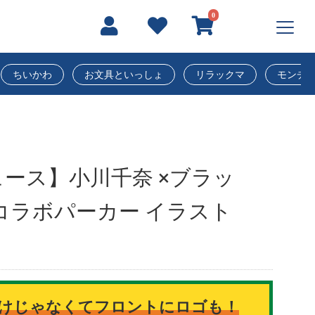
0
ちいかわ
お文具といっしょ
リラックマ
モンチ
ース】小川千奈 ×ブラッ
コラボパーカー イラスト
）
けじゃなくてフロントにロゴも！