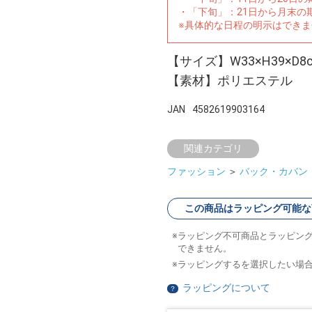
・「下旬」：21日から月末の
※具体的な日程の明示はでき
【サイズ】W33×H39×D8
【素材】ポリエステル
JAN
4582619903164
関連カテゴリ
ファッション
＞
バック・カバン
この商品はラッピング可能な
ラッピング不可商品とラッピン
できません。
ラッピングするを選択したい場
ラッピングについて
？