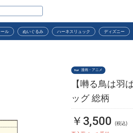
シール
ぬいぐるみ
ハーネスリュック
ディズニー
漫画・アニメ
【囀る鳥は羽ば
ッグ 総柄
￥3,500
(税込)