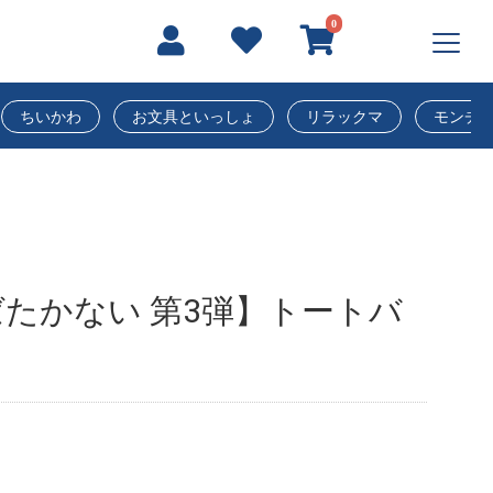
0
ちいかわ
お文具といっしょ
リラックマ
モンチ
たかない 第3弾】トートバ