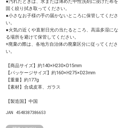
●汚れたときは、水または薄めた中性洗剤に浸けた布を
固く絞り拭き取ってください。
●小さなお子様の手の届かないところに保管してくださ
い。
●火気の近くや直射日光の当たるところ、高温多湿にな
る場所を避けて保管してください。
※廃棄の際は、各地方自治体の廃棄区分に従ってくださ
い。
【商品サイズ】約140×H230×D15mm
【パッケージサイズ】約160×H275×D23mm
【重量】約177g
【素材】合成皮革、ガラス
【製造国】中国
JAN
4548387386653