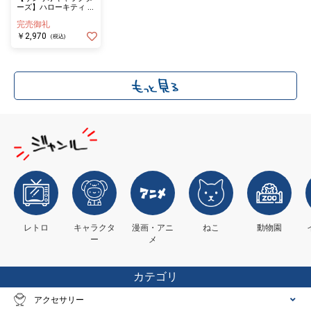
ーズ】ハローキティ モ
ノトーンリボンシリー
完売御礼
ズ ＜ ハンドミラー ＞
￥2,970
(税込)
レトロ
キャラクタ
漫画・アニ
ねこ
動物園
ー
メ
カテゴリ
アクセサリー