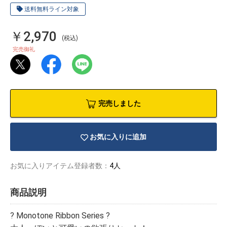
送料無料ライン対象
￥2,970
(税込)
完売御礼
完売しました
お気に入りに追加
お気に入りアイテム登録者数：
4人
物園
イラストレ
アダルトグ
ーター
ッズ
商品説明
? Monotone Ribbon Series ?