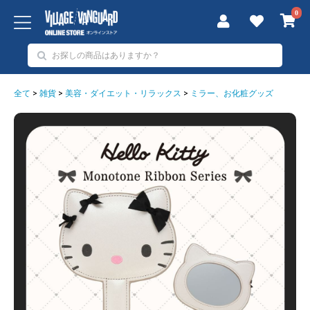
0
全て
>
雑貨
>
美容・ダイエット・リラックス
>
ミラー、お化粧グッズ