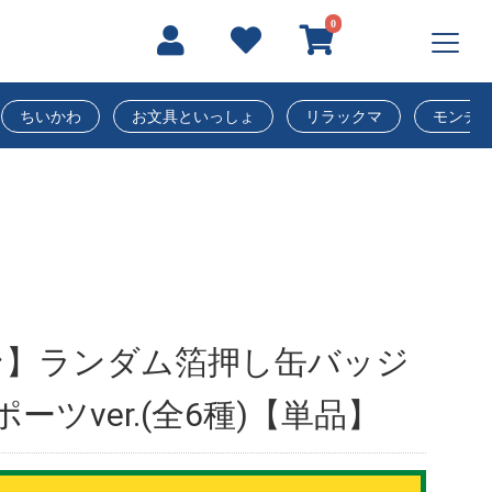
0
ちいかわ
お文具といっしょ
リラックマ
モンチ
ン】ランダム箔押し缶バッジ
ーツver.(全6種)【単品】