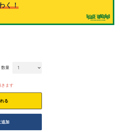
わく！
数量
頂きます
れる
に追加