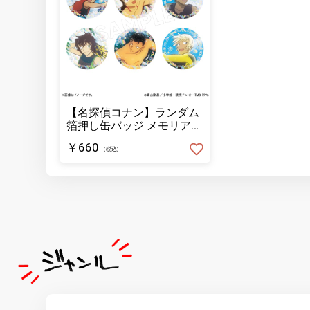
【名探偵コナン】ランダム
箔押し缶バッジ メモリア
ル/スポーツver.(全6種)【単
￥660
品】
(税込)