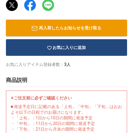
再入荷したらお知らせを受け取る
お気に入りに追加
お気に入りアイテム登録者数：
3人
商品説明
※ご注文前に必ずご確認ください
物園
イラストレ
アダルトグ
■ 発送予定日に記載のある「上旬」「中旬」「下旬」はおお
ーター
ッズ
よそ以下の日程でのお届けになります。
・「上旬」：1日から10日の期間に発送予定
・「中旬」：11日から20日の期間に発送予定
・「下旬」：21日から月末の期間に発送予定