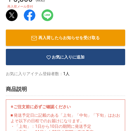
(税込)
再入荷メール受付
再入荷したらお知らせを受け取る
お気に入りに追加
お気に入りアイテム登録者数：
1人
商品説明
物園
イラストレ
アダルトグ
※ご注文前に必ずご確認ください
ーター
ッズ
■ 発送予定日に記載のある「上旬」「中旬」「下旬」はおお
よそ以下の日程でのお届けになります。
・「上旬」：1日から10日の期間に発送予定