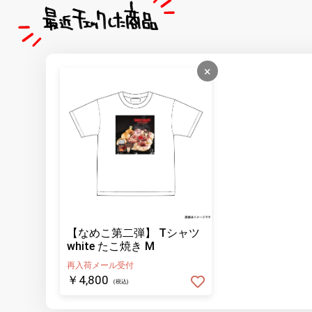
×
【なめこ第二弾】 Tシャツ
white たこ焼き M
再入荷メール受付
￥4,800
(税込)