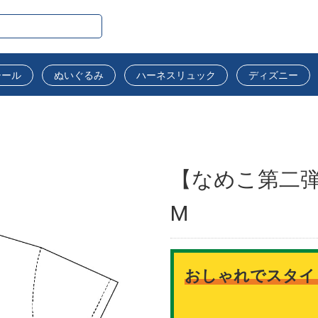
シール
ぬいぐるみ
ハーネスリュック
ディズニー
【なめこ第二弾】
M
おしゃれでスタイ