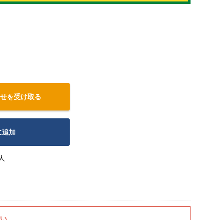
せを受け取る
に追加
人
さい