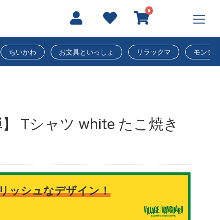
0
ちいかわ
お文具といっしょ
リラックマ
モンチ
 Tシャツ white たこ焼き
リッシュなデザイン！