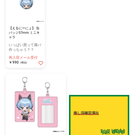
【えるにーにょ】 缶
バッジ57mm ミニキ
ャラ
いっぱい買って痛バ
作っちゃう？？
再入荷メール受付
￥990
(税込)
推し活確定演出