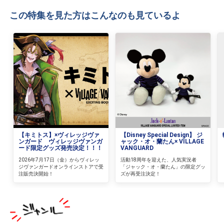
この特集を見た方はこんなのも見ているよ
【キミトス】×ヴィレッジヴァ
【Disney Special Design】 ジ
ンガード ヴィレッジヴァンガ
ャック・オ・蘭たん× VILLAGE
ード限定グッズ発売決定！！！
VANGUARD
2026年7月17日（金）からヴィレッ
活動18周年を迎えた、人気実況者
ジヴァンガードオンラインストアで受
「ジャック・オ・蘭たん」の限定グッ
注販売決開始！
ズが再受注決定！