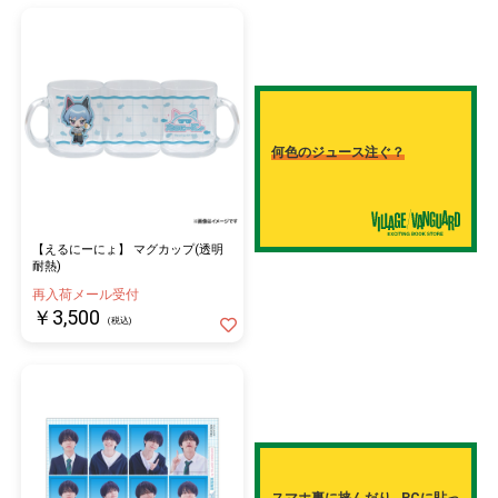
何色のジュース注ぐ？
【えるにーにょ】 マグカップ(透明
耐熱)
再入荷メール受付
￥3,500
(税込)
スマホ裏に挟んだり…PCに貼っ