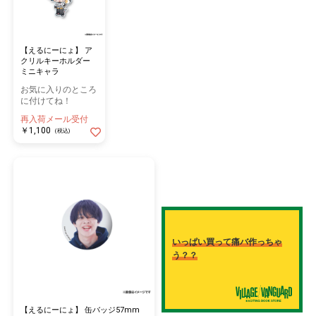
【えるにーにょ】 ア
クリルキーホルダー
ミニキャラ
お気に入りのところ
に付けてね！
再入荷メール受付
￥1,100
(税込)
いっぱい買って痛バ作っちゃ
う？？
【えるにーにょ】 缶バッジ57mm