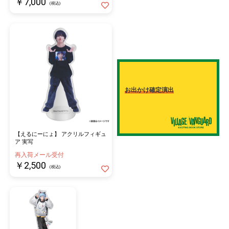
￥7,000
(税込)
お出かけ確定演出
【えるにーにょ】 アクリルフィギュ
ア 実写
再入荷メール受付
￥2,500
(税込)