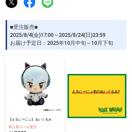
物園
イラストレ
アダルトグ
ーター
ッズ
※受注開始は8月4日(月) 17 : 00からとなります。
詳しいイベント内容につきましては下記をご確認ください。
■受注販売■
https://www.village-v.co.jp/item/023677/
2025/8/4(金)17:00～2025/8/24(日)23:59
お届け予定日：2025年10月中旬～10月下旬
【えるにーにょ】x.com:
＠ERUN1NYO
【アグアス】 x.com:
＠agas0924
えるにーにょ初のぬいぐるみ!!
【えるにーにょ】 ぬいぐるみ
再入荷メール受付