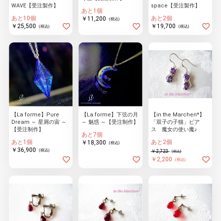
WAVE【受注製作】
space【受注製作】
あと1個
あと10個
あと2個
￥11,200
(税込)
￥25,500
￥19,700
(税込)
(税込)
【La forme】Pure
【La forme】下弦の月
【in the Marchen*】
Dream ～ 星屑の宙 ～
～ 魅惑 ～【受注制作】
「双子の子猫」ピア
【受注制作】
ス 魔女の使い魔♪
あと7個
あと1個
あと2個
￥18,300
(税込)
￥36,900
(税込)
￥2,723
(税込)
￥2,200
(税込)