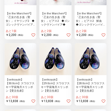
物園
イラストレ
アダルトグ
ーター
ッズ
【in the Marchen*】
【in the Marchen*】
【in the Marchen*】
「乙女の生き血（聖
「乙女の生き血（聖
「乙女の生き血（聖
女）」イヤリング2 ◆
女）」ピアス2 ◆ゴシ
女）」ピアス2 鮮血
ゴシックヴァンパイア
ックヴァンパイア◆
◆ゴシックヴァンパイ
◆
ア◆
あと1個
あと2個
あと2個
￥2,200
￥2,200
￥2,200
(税込)
(税込)
(税込)
【seikoyuki】
【seikoyuki】
【seikoyuki】
【30.0cm】スワロフス
【29.0cm】スワロフス
【28.0cm】スワロフス
キー宇宙海月スリッポ
キー宇宙海月スリッポ
キー宇宙海月スリッポ
ン【受注生産】
ン【受注生産】
ン【受注生産】
あと30個
あと30個
あと30個
￥13,838
￥13,838
￥13,838
(税込)
(税込)
(税込)