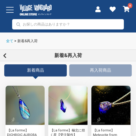
0
全て
>
新着&再入荷
新着&再入荷
新着商品
再入荷商品
【La forme】
【La forme】極北に煌
【La forme】
DICHROIC AURORA
く星【受注製作】
Meteorite from